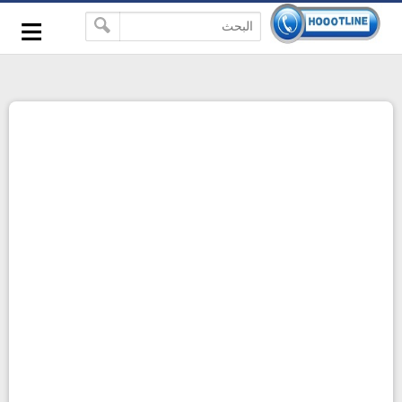
-->
≡