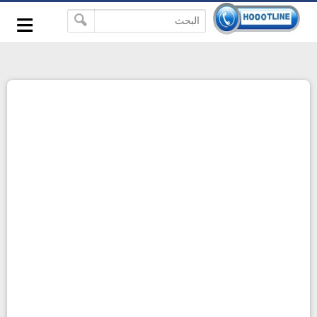
-->
≡