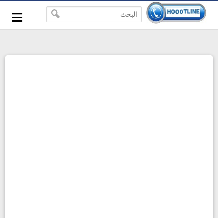
-->
≡