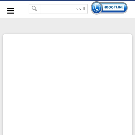
-->
≡