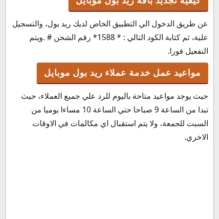
كيفية تجديد باقة ريد بول موبايل
عن طريق الدخول الي التطبيق الخاص لديك ريد بول، والتسجيل
علية، ثم كتابة الكود التالي : * 1588* رقم الشحن # .ويتم
التفعيل فورا.
مواعيد عمل خدمة عملاء ريد بول موبايل
حيث يوجد مواعيد متاحة باليوم للرد علي جميع العملاء، حيث
تبدا من الساعة 9 صباحا حتي الساعة 10 مساءا يوميا من
السبت للجمعة، ولا يتم استقبال اي مكالمات في الاوقات
الاخري.