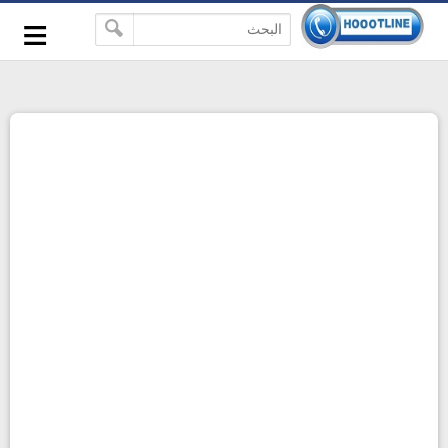
-->
≡