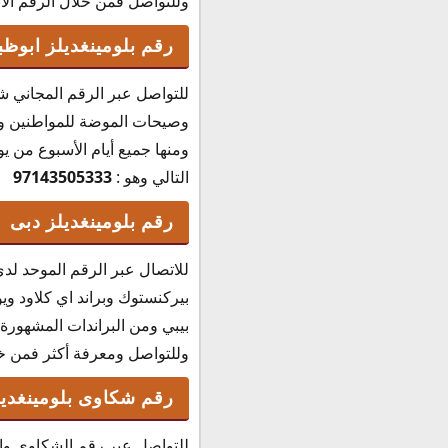
وللتواصل فمن خلال الرقم الآ
رقم بلومينغديلز ابوظ
للتواصل عبر الرقم المجاني ش
وصيحات الموضة للمواطنين وا
التالي وهو :
97143505333
رقم بلومينغديلز دبى
للاتصال عبر الرقم الموحد لدى 
بيركنستوك وبراند اي كلاود ويوجد
بيبي ومن البراندات المشهورة
وللتواصل ومعرفة أكثر فمن خل
رقم شكاوى بلومينغديل
للتواصل عبر رقم الشكاوي والت