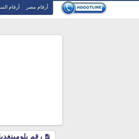
-->
أرقام مصر
أرقام الس
رقم بلومينغديلز