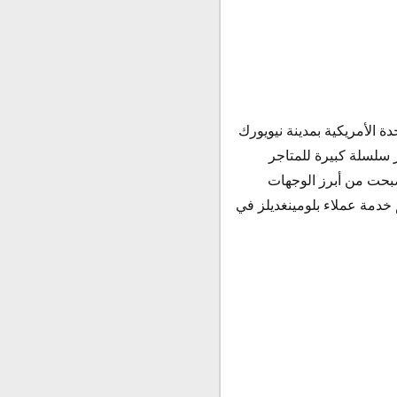
ديلز تم تأسيسها عام 1861 م في الولايات المتحدة الأمريكية بمدينة نيويورك
ز سلسلة كبيرة للمتاجر
صبحت من أبرز الوجهات
خدمة عملاء بلومينغديلز في