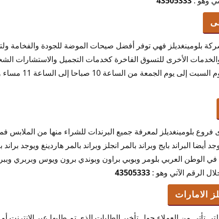
تي وهو :
43505333
بى
ركة بلومينغديلز فهي توفر أفضل صيحات الموضة للجودة والفخامة ولتو
لخدمات الأخرى للتسوق الفاخرة كخدمات التجميل والاستشارات الشخ
ومنها جميع أيام الأسبوع م
فروع بلومينغديلز لمعرفة جميع البرندات للشراء منها من الملابس فمنها 
 أيضا البراند بايج وبراند بالمر انجلز وبراند بالمر هاردينغ ويوجد براند 
 في الوطن العربي بلومر وبوبي براون وبوندي برون ويوس وبربري وببر
ال الرقم الآتي وهو :
43505333
ز الامارات
ي تأتي من العملاء حول تأخير الطلبات الذي تم طلبها عبر الإنترنت أو ا