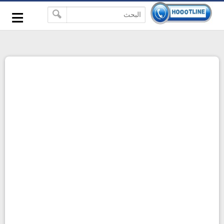
-->
≡