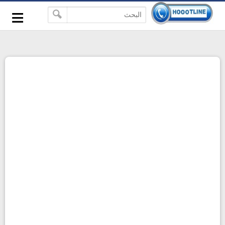
-->
≡