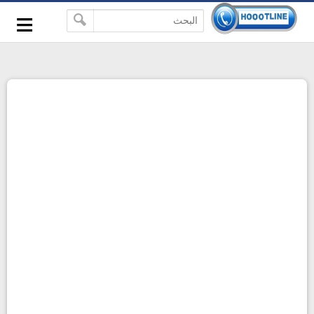
-->
≡