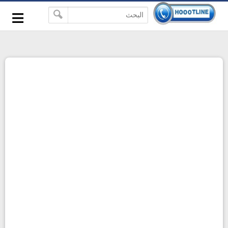
-->
≡