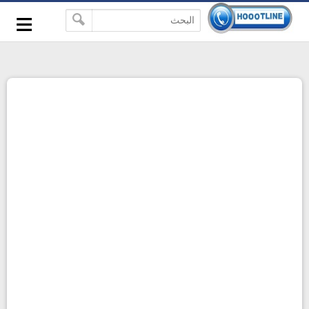
-->
≡