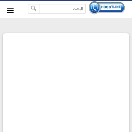
-->
≡