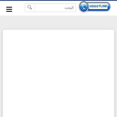
-->
≡