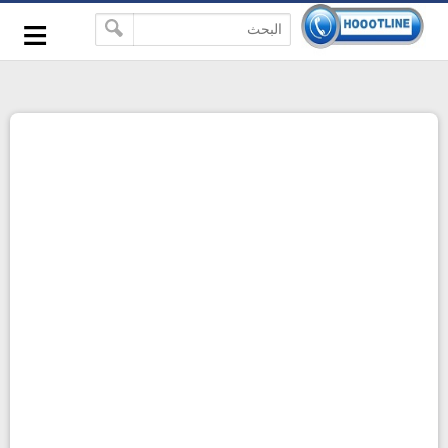
-->
≡