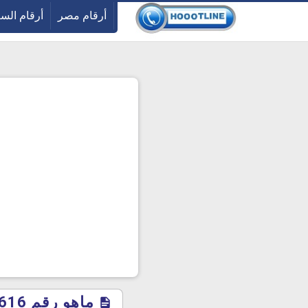
-->
أرقام مصر
أرقام الس
ماهو رقم 1616 في السعودية 1445