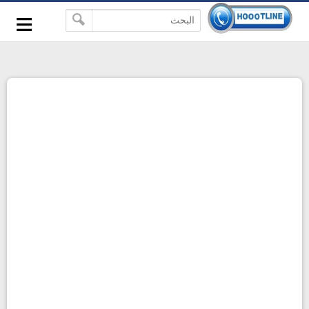
-->
≡