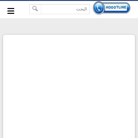
-->
≡