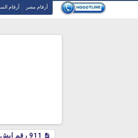
-->
أرقام مصر
أرقام الس
911 رقم ايش في السعودية 1445