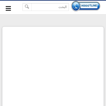
-->
≡