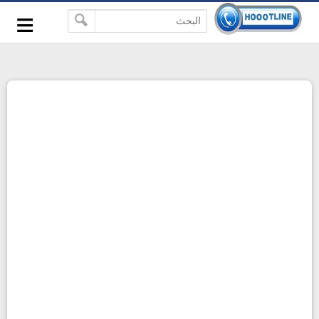
-->
≡