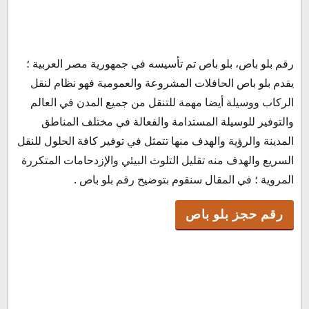
رقم حجز بلو باص
رقم بلو باص، بلو باص تم تأسيسه في جمهورية مصر العربية ؛
خدمة عملاء بلو باص
يقدم بلو باص الحافلات المشروعة والعمومية فهو نظام لنقل
مواعيد اتوبيست بلوباص
الركاب ووسيلة أيضا مهمة للتنقل من جميع المدن في العالم
أسعار تذاكر بلو باص
والتوفير للوسيلة المستدامة والفعالة في مختلف المناطق
المدينة والرؤية والهدف منها تتمثل في توفير كافة الحلول للنقل
السريع والهدف منه تقليل التلوث البيئي والإزدحامات المتكررة
المروية ؛ في المقال سنقوم بتوضيح رقم بلو باص .
رقم حجز بلو باص