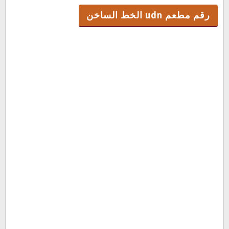
رقم مطعم udn الخط الساخن