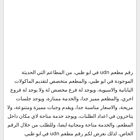
رقم مطعم udn في ابو ظبي، من المطاعم التي الحديثة
رقم مطعم udn الخط الساخن
الموجودة في ابو ظبي، والمطعم متخصص لتقديم الماكولات
رقم مطعم udn في ابو ظبي واتساب
اليابانية والاسيوية، ويوجد لة فرع مخصص لة ولا يوجد لة فروع
رقم خدمة توصيل مطعم udn
اخري، والمطعم مميز جدا، والخدمة ممتازة، ويوجد جلسات
عنوان مطعم udn في ابو ظبي
مريحة، والاسعار مناسبة جدا، ويقدم وجبات مميزة ومتنوعة، ولا
مواعيد عمل مطعم udn
يتاخرون في اعداد الطلبات، ويوجد خدمة متاحة لاي مكان داخل
كيفية الطلب من مطعم udn
المطعم، والخدمة متاحة ومجانية ايضا، وللطلب من خلال الرقم
الخاص، لذلك نعرض لكم رقم مطعم udn في ابو ظبي.