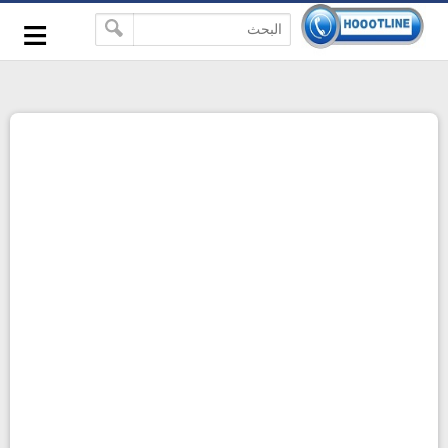
-->
≡