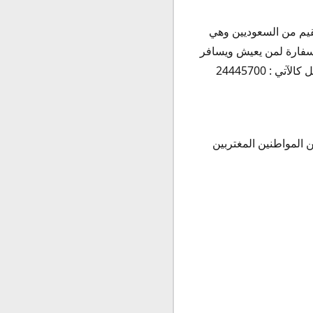
يقيم من السعوديين وهي
لسفارة لمن يعيش ويسافر
: 24445700
 المواطنين المغتربين