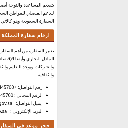
بتقديم المساعدة والتوجة أيضا
للدعم القنصلي للمواطن السعو
السفارة السعودية وهو كالآتي : 4445700
ارقام سفارة المملكة ا
تعتبر السفارة من أهم السفارا
التبادل التجاري وأيضا الإقتصا
والشركات ويوجد التعليم والثقا
والثقافية .
رقم التواصل: +97124445700.
الرقم المجاني : 97124445700
ايميل التواصل: aeemb@mofa.gov.sa, con.aeemb@mofa.gov.sa.
البريد الإلكترونى : embassies.mofa.gov.sa.
حجز موعد في السفارة