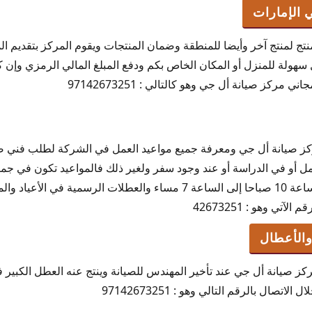
 لمنتج آخر وأيضا للمنطقة وضمان المنتجات ويقوم المركز بتقديم ا
 سهولة للمنزل أو المكان الخاص بكم ودفع المبلغ المالي الرمزي وإن
مركز صيانة أل جي وهو كالتالي : 97142673251
ركز صيانة أل جي ومعرفة جميع مواعيد العمل في الشركة لطلب فني صي
ل أو في الدراسة أو عند وجود سفر ولغير ذلك فالمواعيد تكون في جميع
السبت إلى يوم الجمعة من الساعة 10 صباحا إلى الساعة 7 مساء والعطلات ا
تي وهو : 42673251
الأعطال
 صيانة أل جي عند تأخير المهندس للصيانة وينتج عنه العطل الكبير في
صال بالرقم التالي وهو : 97142673251