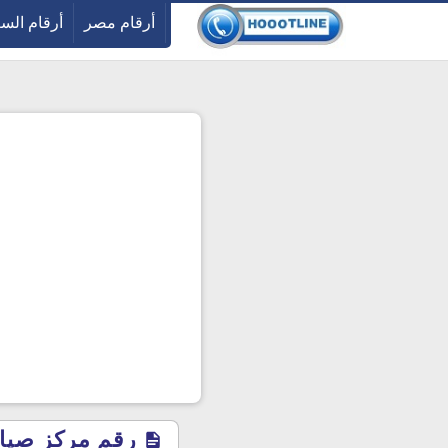
-->
أرقام مصر
أرقام الس
رقم مركز صيانة 