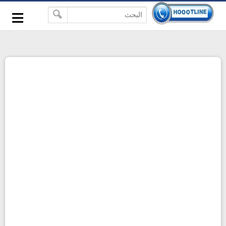
-->
≡