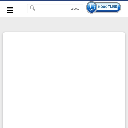
-->
≡