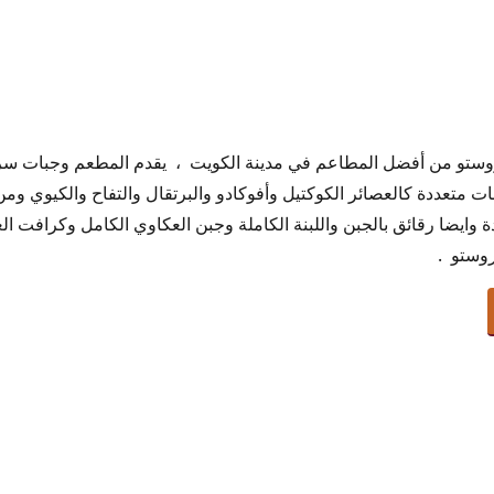
ستو من أفضل المطاعم في مدينة الكويت ، يقدم المطعم وجبات سري
 متعددة كالعصائر الكوكتيل وأفوكادو والبرتقال والتفاح والكيوي ومن ا
قف
وايضا رقائق بالجبن واللبنة الكاملة وجبن العكاوي الكامل وكرافت
الأحمد
وستو .
اخن
تو