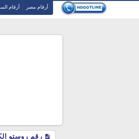
-->
أرقام مصر
أرقام الس
رقم روستو الكو