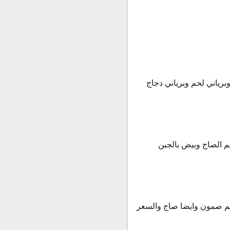
رياني لحم وبرياني دجاج
 الصاج وبيض بالجبن
لحم صمون وايضا صاج والسعر