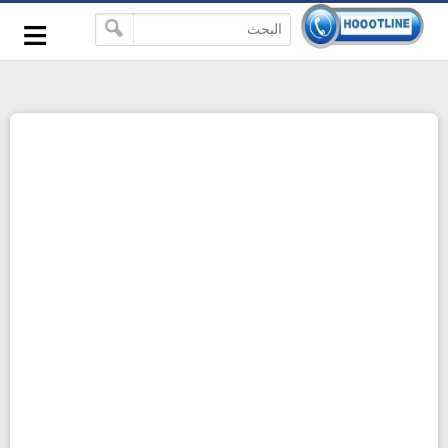
-->
≡