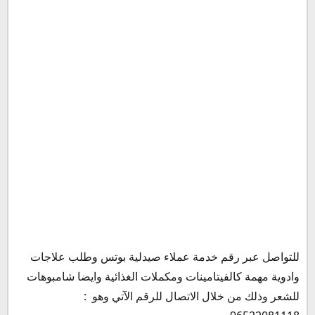
فرع حطين :
فرع مجمع البلازا :
فرع البروميناد :
فرع الجابرية :
فرع الجهراء :
فرع قرطبة :
فرع مجمع الفنار :
فرع مارينا مول :
فرع فاشنواي :
فرع سوق السالمية :
فرع البوليفارد :
صيدلية بوتس اون لاين
للتواصل عبر رقم خدمة عملاء صيدلية بوتس وطلب علاجات
وادوية مهمة كالفيتامينات ومكملات الغذائية وايضا شامبوهات
للشعر وذلك من خلال الاتصال للرقم الآتي وهو :