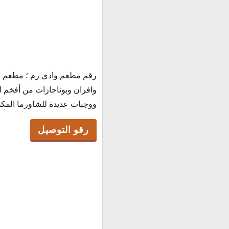
رقم مطعم وادي رم ؛ مطعم وا
رقو التوصيل
وافران وبوتاجازات من أفخم ا
وادي رم السالمية
ووجبات عديدة للشاورما الم
رقم الواتساب
الطلب أون لاين
رقو التوصيل
عنوان مطعم وادي رم
منيو مطعم وادي رم