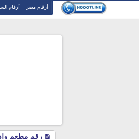
-->
أرقام مصر
أرقام الس
رقم مطعم وادي 