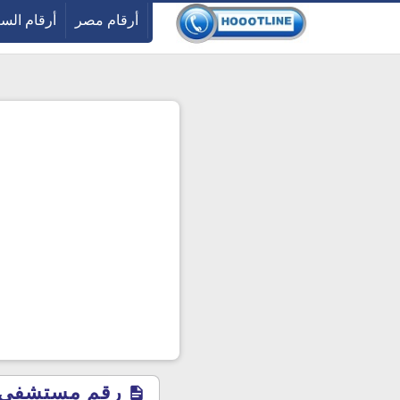
-->
أرقام مصر
أرقام الس
رقم مستشفى صحة