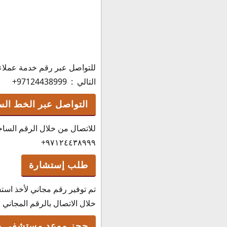
للتواصل عبر رقم خدمة عملاء
التالي : 97124438999+
التواصل عبر الخط ال
للاتصال من خلال الرقم السا
٩٧١٢٤٤٣٨٩٩٩+
طلب إستشارة
تم توفير رقم مجاني لأخذ اس
خلال الاتصال بالرقم المجاني وهو كالتا
حجز موعد مستشفى صح